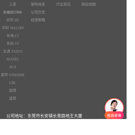
三星
架构体系
行业资讯
网站地图
东电化 TDK
SAMSUNG
公司历史
风华 HF
经营策略
华科 WALSIN
长电 CJ
先科 ST
太诱 TAIYO
AVATEC
AVX
厚声 UNIOHM
LRC
固锝
蓝箭
公司地址：东莞市长安镇长青路地王大厦
电话： 4006257284 0769-82285691
传真：0769-82285692